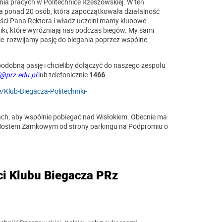
gania pracych w Politechnice Rzeszowskiej. W ten
pa ponad 20 osób, która zapoczątkowała działalność
ości Pana Rektora i władz uczelni mamy klubowe
niki, które wyróżniają nas podczas biegów. My sami
le rozwijamy pasję do biegania poprzez wspólne
odobną pasję i chcieliby dołączyć do naszego zespołu
i@prz.edu.pl
lub telefonicznie
1466
.
Klub-Biegacza-Politechniki-
ach, aby wspólnie pobiegać nad Wisłokiem. Obecnie ma
d Mostem Zamkowym od strony parkingu na Podpromiu o
i Klubu Biegacza PRz