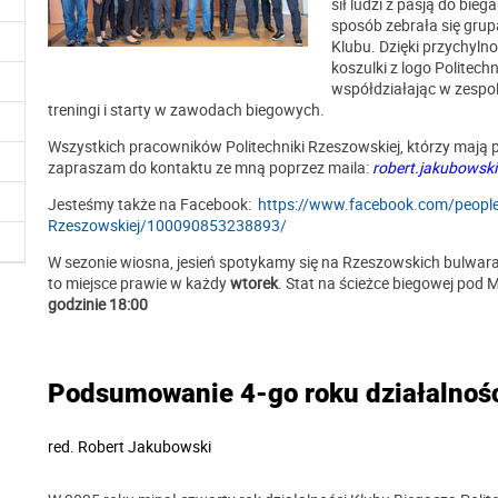
sił ludzi z pasją do bie
sposób zebrała się gru
Klubu. Dzięki przychyln
koszulki z logo Politech
współdziałając w zespo
treningi i starty w zawodach biegowych.
Wszystkich pracowników Politechniki Rzeszowskiej, którzy mają p
zapraszam do kontaktu ze mną poprzez maila:
robert.jakubowsk
Jesteśmy także na Facebook:
https://www.facebook.com/people/
Rzeszowskiej/100090853238893/
W sezonie wiosna, jesień spotykamy się na Rzeszowskich bulwar
to miejsce prawie w każdy
wtorek
. Stat na ścieżce biegowej po
godzinie 18:00
Podsumowanie 4-go roku działalnośc
red.
Robert Jakubowski