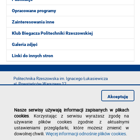
Opracowane programy
Zainteresowania inne
Klub Biegacza Politechniki Rzeszowskiej
Galeria zdjęć
Linki do innych stron
Politechnika Rzeszowska im. Ignacego Łukasiewicza
al. Powstańców Warszawy 12
35-029 Rzeszów
Akceptuję
tel.: +48 17 865 11 00
fax: +48 17 854 12 60
Nasze serwisy używają informacji zapisanych w plikach
e-mail:
kancelaria@prz.edu.pl
cookies
. Korzystając z serwisu wyrażasz zgodę na
Deklaracja dostępności
używanie plików cookies zgodnie z aktualnymi
Polityka prywatności
ustawieniami przeglądarki, które możesz zmienić w
Zgłoś błąd na stronie
dowolnej chwili.
Więcej informacji odnośnie plików cookies
.