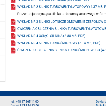
WYKŁAD NR 2 SILNIK TURBOWENTYLATOROWY (4.37 MB, 
Prezentacja dotycząca silnika turbowentylatorowego w for
WYKŁAD NR 3 SILNIKI LOTNICZE OMÓWIENIE ZESPOŁÓW (3
ĆWICZENIA OBLICZENIA SILNIKA TURBOWENTYLATOTOWEG
WYKŁAD NR 4 OSIĄGI SILNIKA (2.88 MB, PDF)
WYKŁAD NR 4 SILNIK TURBOŚMIGŁOWY (2.14 MB, PDF)
ĆIWCZENIA OBLICZENIA SILNIKA TURBOŚMIGŁOWEGO (475
tel.: +48 17 865 11 00
Deklara
fax: +48 17 854 12 60
Polityk