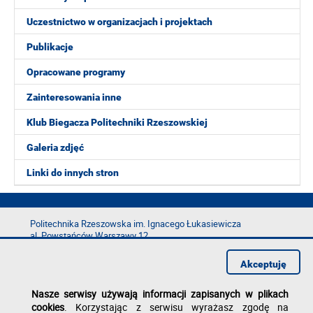
Uczestnictwo w organizacjach i projektach
Publikacje
Opracowane programy
Zainteresowania inne
Klub Biegacza Politechniki Rzeszowskiej
Galeria zdjęć
Linki do innych stron
Politechnika Rzeszowska im. Ignacego Łukasiewicza
al. Powstańców Warszawy 12
35-029 Rzeszów
Akceptuję
tel.: +48 17 865 11 00
fax: +48 17 854 12 60
Nasze serwisy używają informacji zapisanych w plikach
e-mail:
kancelaria@prz.edu.pl
cookies
. Korzystając z serwisu wyrażasz zgodę na