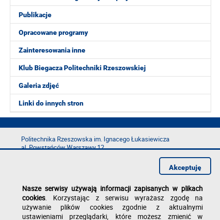
Publikacje
Opracowane programy
Zainteresowania inne
Klub Biegacza Politechniki Rzeszowskiej
Galeria zdjęć
Linki do innych stron
Politechnika Rzeszowska im. Ignacego Łukasiewicza
al. Powstańców Warszawy 12
35-029 Rzeszów
Akceptuję
tel.: +48 17 865 11 00
fax: +48 17 854 12 60
Nasze serwisy używają informacji zapisanych w plikach
e-mail:
kancelaria@prz.edu.pl
cookies
. Korzystając z serwisu wyrażasz zgodę na
Deklaracja dostępności
używanie plików cookies zgodnie z aktualnymi
Polityka prywatności
ustawieniami przeglądarki, które możesz zmienić w