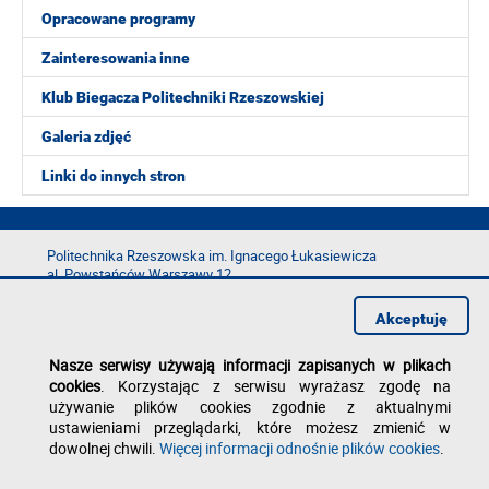
Opracowane programy
Zainteresowania inne
Klub Biegacza Politechniki Rzeszowskiej
Galeria zdjęć
Linki do innych stron
Politechnika Rzeszowska im. Ignacego Łukasiewicza
al. Powstańców Warszawy 12
35-029 Rzeszów
Akceptuję
tel.: +48 17 865 11 00
fax: +48 17 854 12 60
Nasze serwisy używają informacji zapisanych w plikach
e-mail:
kancelaria@prz.edu.pl
cookies
. Korzystając z serwisu wyrażasz zgodę na
Deklaracja dostępności
używanie plików cookies zgodnie z aktualnymi
Polityka prywatności
ustawieniami przeglądarki, które możesz zmienić w
Zgłoś błąd na stronie
dowolnej chwili.
Więcej informacji odnośnie plików cookies
.