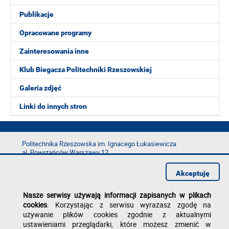
Publikacje
Opracowane programy
Zainteresowania inne
Klub Biegacza Politechniki Rzeszowskiej
Galeria zdjęć
Linki do innych stron
Politechnika Rzeszowska im. Ignacego Łukasiewicza
al. Powstańców Warszawy 12
35-029 Rzeszów
Akceptuję
tel.: +48 17 865 11 00
fax: +48 17 854 12 60
Nasze serwisy używają informacji zapisanych w plikach
e-mail:
kancelaria@prz.edu.pl
cookies
. Korzystając z serwisu wyrażasz zgodę na
Deklaracja dostępności
używanie plików cookies zgodnie z aktualnymi
Polityka prywatności
ustawieniami przeglądarki, które możesz zmienić w
Zgłoś błąd na stronie