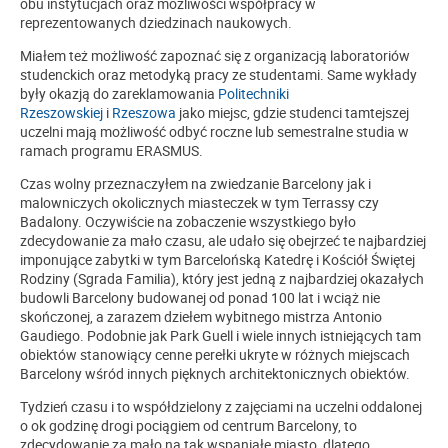
obu instytucjach oraz możliwości współpracy w
reprezentowanych dziedzinach naukowych.
Miałem też możliwość zapoznać się z organizacją laboratoriów
studenckich oraz metodyką pracy ze studentami. Same wykłady
były okazją do zareklamowania
Politechniki
Rzeszowskiej
i
Rzeszowa
jako miejsc, gdzie studenci tamtejszej
uczelni mają możliwość odbyć roczne lub semestralne studia w
ramach programu ERASMUS.
Czas wolny przeznaczyłem na zwiedzanie Barcelony jak i
malowniczych okolicznych miasteczek w tym Terrassy czy
Badalony. Oczywiście na zobaczenie wszystkiego było
zdecydowanie za mało czasu, ale udało się obejrzeć te najbardziej
imponujące zabytki w tym Barcelońską Katedrę i Kościół Świętej
Rodziny (Sgrada Familia), który jest jedną z najbardziej okazałych
budowli Barcelony budowanej od ponad 100 lat i wciąż nie
skończonej, a zarazem dziełem wybitnego mistrza Antonio
Gaudiego. Podobnie jak Park Guell i wiele innych istniejących tam
obiektów stanowiący cenne perełki ukryte w różnych miejscach
Barcelony wśród innych pięknych architektonicznych obiektów.
Tydzień czasu i to współdzielony z zajęciami na uczelni oddalonej
o ok godzinę drogi pociągiem od centrum Barcelony, to
zdecydowanie za mało na tak wspaniałe miasto, dlatego