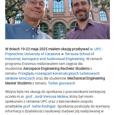
W dniach 19-23 maja 2025 miałem okazję przebywać
w
UPC -
Polytechnic University of Catalonia
w
Terrassa School of
Industrial, Aerospace and Audiovisual Engineering
. W ramach
programu Erasmus realizowałem tam zajęcia dla
studentów
Aerospace Engineering Bachelor Students
z
tematu:
Przeglądu rozwiązań konstrukcyjnych turbinowych
silników lotniczych
oraz dla studentów
Mechanical Engineering
Master Students
z tematu:
Turbin gazowych
.
Wizyta była też okazją do spotkania z pracownikami tamtejszej
uczelni m.in.
prof. Jordi Ventosa Molina
, który był moim
opiekunem z ramienia UPC oraz z kierownikiem zespołu
analityków
prof. Ivette Rodrigez
. Spotkania posłużyły do wymiany
informacji o działalności naukowej i badawczej realizowanej w