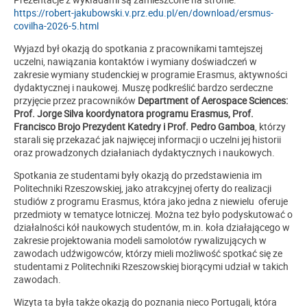
https://robert-jakubowski.v.prz.edu.pl/en/download/ersmus-
covilha-2026-5.html
Wyjazd był okazją do spotkania z pracownikami tamtejszej
uczelni, nawiązania kontaktów i wymiany doświadczeń w
zakresie wymiany studenckiej w programie Erasmus, aktywności
dydaktycznej i naukowej. Muszę podkreślić bardzo serdeczne
przyjęcie przez pracowników
Department of Aerospace Sciences:
Prof. Jorge Silva koordynatora programu Erasmus, Prof.
Francisco Brojo Prezydent Katedry i Prof. Pedro Gamboa
, którzy
starali się przekazać jak najwięcej informacji o uczelni jej historii
oraz prowadzonych działaniach dydaktycznych i naukowych.
Spotkania ze studentami były okazją do przedstawienia im
Politechniki Rzeszowskiej, jako atrakcyjnej oferty do realizacji
studiów z programu Erasmus, która jako jedna z niewielu oferuje
przedmioty w tematyce lotniczej. Można też było podyskutować o
działalności kół naukowych studentów, m.in. koła działającego w
zakresie projektowania modeli samolotów rywalizujących w
zawodach udźwigowców, którzy mieli możliwość spotkać się ze
studentami z Politechniki Rzeszowskiej biorącymi udział w takich
zawodach.
Wizyta ta była także okazją do poznania nieco Portugali, która