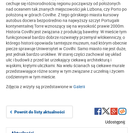
cechuje się różnorodnością regionu począwszy od położonych
nad oceanem tak znanych miejscowości jak Lizbona, czy Porto po
położoną w górach Covilhe. Z tego górskiego miasta kursowy
autobus dociera bezpośrednio na najwyższy szczyt Portugalii
kontynentalnej Torre wznoszący się na wysokość prawie 2000m.
Historia Covilhi jest związana z produkcją bawełny. W mieście tym
funkcjonował bardzo dobrze rozwinięty przemysł włókienniczy, o
którego historii opowiada tamtejsze muzeum, nad którym obecnie
piecze sprawuje Uniwersytet w Covilhi. Samo miasto nie jest duże,
jest jednak bardzo urokliwe. W starej części zachował się układ
ulic i budowli z przed lat urzekający ciekawą architekturą i
wąskimi, krętymi uliczkami. Na wielu ścianach są ciekawe murale
przedstawiające różne sceny w tym związane z uczelnią i życiem
codziennym w tym mieście.
Zdjęcia z wizyty są przedstawione w
Galerii
Powrót do listy aktualności
Udostępnij: