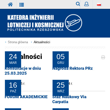
Wyszukiwarka
Zaloguj
Strona główna
Aktualności
Aktualności
24
05
MAR
GRU
Konsultacje w dniu
Nagroda Rektora PRz
25.03.2025
24-03-2025 r.
16
05-12-2024 r.
25
PAŹ
WRZ
FORUM AKADEMICKIE
Staż Naukowy Via
Carpatia