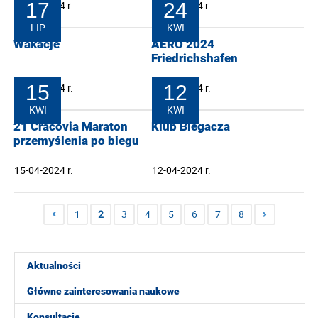
16-10-2024 r.
17
25-09-2024 r.
24
LIP
KWI
Wakacje
AERO 2024
Friedrichshafen
17-07-2024 r.
15
24-04-2024 r.
12
KWI
KWI
21 Cracovia Maraton
Klub Biegacza
przemyślenia po biegu
15-04-2024 r.
12-04-2024 r.
1
2
3
4
5
6
7
8
Aktualności
Główne zainteresowania naukowe
Konsultacje