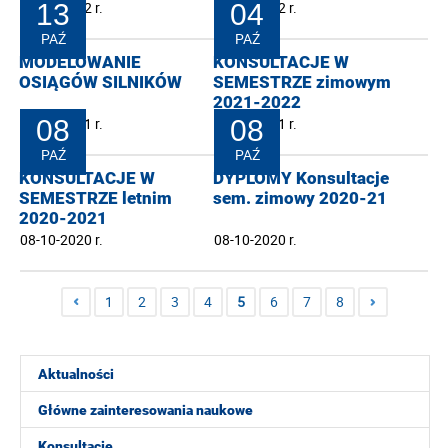
30-03-2022 r.
13
11-03-2022 r.
04
PAŹ
PAŹ
MODELOWANIE
KONSULTACJE W
OSIĄGÓW SILNIKÓW
SEMESTRZE zimowym
2021-2022
13-10-2021 r.
08
04-10-2021 r.
08
PAŹ
PAŹ
KONSULTACJE W
DYPLOMY Konsultacje
SEMESTRZE letnim
sem. zimowy 2020-21
2020-2021
08-10-2020 r.
08-10-2020 r.
1
2
3
4
5
6
7
8
Aktualności
Główne zainteresowania naukowe
Konsultacje