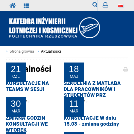
Wyszukiwarka
Zaloguj
Strona główna
Aktualności
Aktualności
21
18
CZE
MAJ
KONSULTACJE NA
SZKOLENIA Z MATLABA
TEAMS W SESJI
DLA PRACOWNIKÓW I
STUDENTÓW PRZ
21-06-2022 r.
30
18-05-2022 r.
11
MAR
MAR
ZMIANA GODZIN
KONSULTACJE W dniu
KONSULTACJI WE
15.03 - zmiana godziny
WTOREK